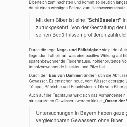
Biberteich zum nächsten und kommt so deutlich langsa
damit einen wichtigen Beitrag zum Hochwasserschutz.
Mit dem Biber ist eine
"Schlüsselart"
in
zurückgekehrt. Von der Gestaltung der 
seinen Bedürfnissen profitieren zahlrei
Durch die rege
Nage- und Fälltätigkeit
steigt der An
liegenden Totholz an, was eine positive Wirkung auf h
spaltenbewohnende Fledermäuse, höhlenbrütende Vö
totholzbewohnende Insekten und Pilze hat.
Durch den
Bau von Dämmen
ändern sich die Abfluss
Gewässer. Es entstehen neue, vom Wasser geprägte 
Tümpel, Röhrichte und Feuchtwiesen. Die vom Biber g
Auch auf die Fischfauna wirkt sich das Vorhandensein 
strukturarmen Gewässern werden kleine
„Oasen der V
Untersuchungen in Bayern haben gezeigt
vergleichbaren Gewässern ohne Biber.