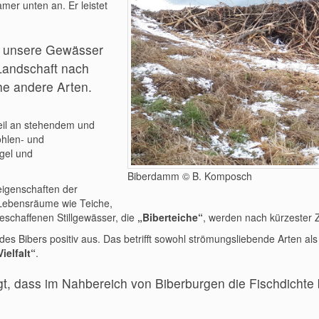
mer unten an. Er leistet
 unsere Gewässer
Landschaft nach
che andere Arten.
teil an stehendem und
öhlen- und
gel und
Biberdamm © B. Komposch
eigenschaften der
Lebensräume wie Teiche,
eschaffenen Stillgewässer, die
„Biberteiche“
, werden nach kürzester Z
des Bibers positiv aus. Das betrifft sowohl strömungsliebende Arten a
ielfalt“
.
, dass im Nahbereich von Biberburgen die Fischdichte 